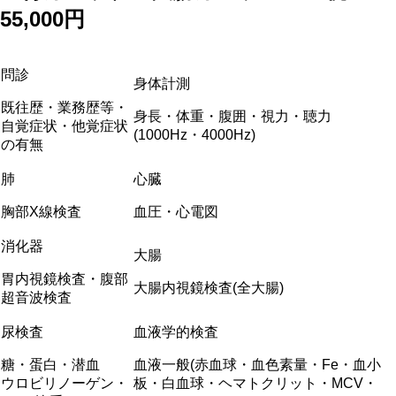
55,000円
問診
身体計測
既往歴・業務歴等・
身長・体重・腹囲・視力・聴力
自覚症状・他覚症状
(1000Hz・4000Hz)
の有無
肺
心臓
胸部X線検査
血圧・心電図
消化器
大腸
胃内視鏡検査・腹部
大腸内視鏡検査(全大腸)
超音波検査
尿検査
血液学的検査
糖・蛋白・潜血
血液一般(赤血球・血色素量・Fe・血小
ウロビリノーゲン・
板・白血球・ヘマトクリット・MCV・