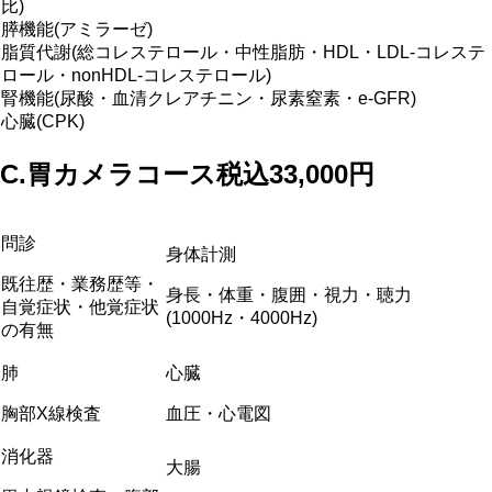
比)
膵機能(アミラーゼ)
脂質代謝(総コレステロール・中性脂肪・HDL・LDL-コレステ
ロール・nonHDL-コレステロール)
腎機能(尿酸・血清クレアチニン・尿素窒素・e-GFR)
心臓(CPK)
C.
胃カメラコース
税込33,000円
問診
身体計測
既往歴・業務歴等・
身長・体重・腹囲・視力・聴力
自覚症状・他覚症状
(1000Hz・4000Hz)
の有無
肺
心臓
胸部X線検査
血圧・心電図
消化器
大腸