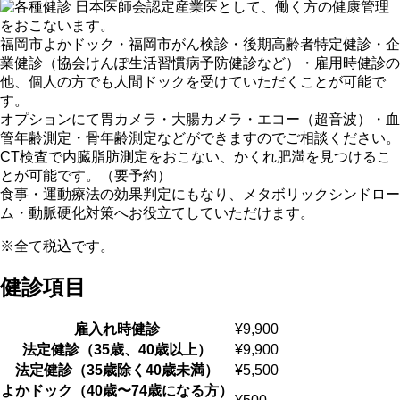
日本医師会認定産業医として、働く方の健康管理
をおこないます。
福岡市よかドック・福岡市がん検診・後期⾼齢者特定健診・企
業健診（協会けんぽ⽣活習慣病予防健診など）・雇⽤時健診の
他、個⼈の⽅でも⼈間ドックを受けていただくことが可能で
す。
オプションにて胃カメラ・大腸カメラ・エコー（超音波）・血
管年齢測定・骨年齢測定などができますのでご相談ください。
CT検査で内臓脂肪測定をおこない、かくれ肥満を見つけるこ
とが可能です。（要予約）
食事・運動療法の効果判定にもなり、メタボリックシンドロー
ム・動脈硬化対策へお役立てしていただけます。
※全て税込です。
健診項目
雇入れ時健診
¥9,900
法定健診（35歳、40歳以上）
¥9,900
法定健診（35歳除く40歳未満）
¥5,500
よかドック（40歳〜74歳になる⽅）