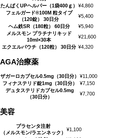
たんぱくUPヘルパー（1袋400ｇ）
¥4,860
フェルガード®100M 粒タイプ
¥5,400
（120錠） 30⽇分
ヘム鉄SR（180粒） 60⽇分
¥5,940
メルスモン プラチナリキッド
¥21,600
10ml×30本
エクエルパウチ（120粒） 30⽇分
¥4,320
AGA治療薬
ザガーロカプセル0.5mg（30⽇分）
¥11,000
フィナステリド錠1mg（30⽇分）
¥7,150
デュタステリドカプセル0.5mg
¥7,700
（30⽇分）
美容
プラセンタ注射
¥1,100
（メルスモン/ラエンネック）