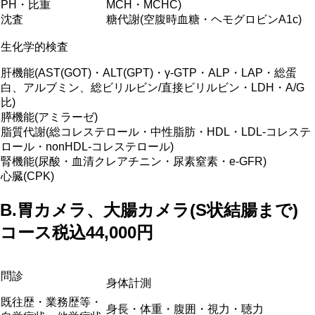
PH・比重
MCH・MCHC)
沈査
糖代謝(空腹時血糖・ヘモグロビンA1c)
生化学的検査
肝機能(AST(GOT)・ALT(GPT)・γ-GTP・ALP・LAP・総蛋
白、アルブミン、総ビリルビン/直接ビリルビン・LDH・A/G
比)
膵機能(アミラーゼ)
脂質代謝(総コレステロール・中性脂肪・HDL・LDL-コレステ
ロール・nonHDL-コレステロール)
腎機能(尿酸・血清クレアチニン・尿素窒素・e-GFR)
心臓(CPK)
B.
胃カメラ、大腸カメラ(S状結腸まで)
コース
税込44,000円
問診
身体計測
既往歴・業務歴等・
身長・体重・腹囲・視力・聴力