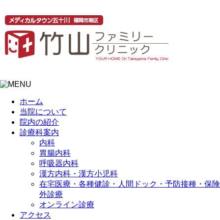
ホーム
当院について
院内の紹介
診療科案内
内科
胃腸内科
呼吸器内科
漢方内科・漢方小児科
在宅医療・各種健診・人間ドック・予防接種・保険
外診療
オンライン診療
アクセス