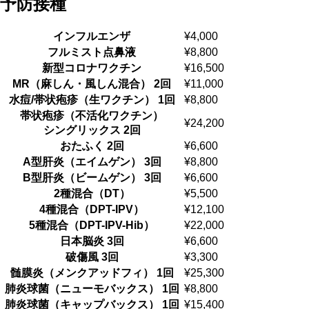
予防接種
インフルエンザ
¥4,000
フルミスト点鼻液
¥8,800
新型コロナワクチン
¥16,500
MR（⿇しん・⾵しん混合） 2回
¥11,000
⽔痘/帯状疱疹（⽣ワクチン） 1回
¥8,800
帯状疱疹（不活化ワクチン）
¥24,200
シングリックス 2回
おたふく 2回
¥6,600
A型肝炎（エイムゲン） 3回
¥8,800
B型肝炎（ビームゲン） 3回
¥6,600
2種混合（DT）
¥5,500
4種混合（DPT-IPV）
¥12,100
5種混合（DPT-IPV-Hib）
¥22,000
⽇本脳炎 3回
¥6,600
破傷風 3回
¥3,300
髄膜炎（メンクアッドフィ） 1回
¥25,300
肺炎球菌（ニューモバックス） 1回
¥8,800
肺炎球菌（キャップバックス） 1回
¥15,400