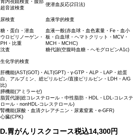
胃内視鏡検査・腹部
便潜血反応(2日法)
超音波検査
尿検査
血液学的検査
糖・蛋白・潜血
血液一般(赤血球・血色素量・Fe・血小
ウロビリノーゲン・
板・白血球・ヘマトクリット・MCV・
PH・比重
MCH・MCHC)
沈査
糖代謝(空腹時血糖・ヘモグロビンA1c)
生化学的検査
肝機能(AST(GOT)・ALT(GPT)・γ-GTP・ALP・LAP・総蛋
白、アルブミン、総ビリルビン/直接ビリルビン・LDH・A/G
比)
膵機能(アミラーゼ)
脂質代謝(総コレステロール・中性脂肪・HDL・LDL-コレステ
ロール・nonHDL-コレステロール)
腎機能(尿酸・血清クレアチニン・尿素窒素・e-GFR)
心臓(CPK)
D.
胃がんリスクコース
税込14,300円