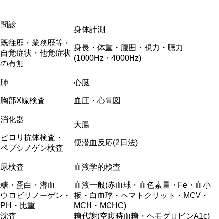
問診
身体計測
既往歴・業務歴等・
身長・体重・腹囲・視力・聴力
自覚症状・他覚症状
(1000Hz・4000Hz)
の有無
肺
心臓
胸部X線検査
血圧・心電図
消化器
大腸
ピロリ抗体検査・
便潜血反応(2日法)
ペプシノゲン検査
尿検査
血液学的検査
糖・蛋白・潜血
血液一般(赤血球・血色素量・Fe・血小
ウロビリノーゲン・
板・白血球・ヘマトクリット・MCV・
PH・比重
MCH・MCHC)
沈査
糖代謝(空腹時血糖・ヘモグロビンA1c)