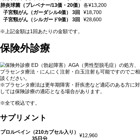
肺炎球菌（プレベナー/13価・20価）
各¥13,200
⼦宮頸がん（ガーダシル4価） 3回
¥18,700
⼦宮頸がん（シルガード9価） 3回
¥28,600
※上記⾦額は1回あたりの⾦額です。
保険外診療
ED（勃起障害）AGA（男性型脱毛症）の処方、
プラセンタ療法・にんにく注射・白玉注射も可能ですのでご相
談ください。
※プラセンタ療法は更年期障害・肝疾患など適応のある方に対
しては保険診療の適応となる場合があります。
※全て税込です。
サプリメント
プロルベイン（210カプセル⼊り）
¥12,960
35⽇分