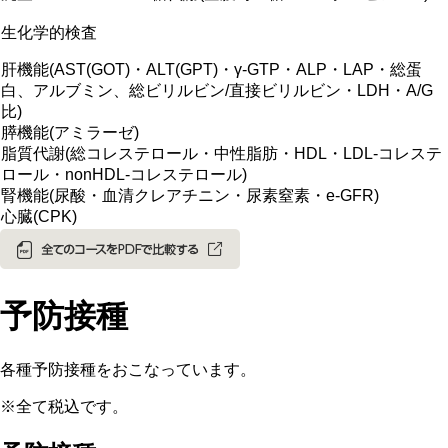
生化学的検査
肝機能(AST(GOT)・ALT(GPT)・γ-GTP・ALP・LAP・総蛋
白、アルブミン、総ビリルビン/直接ビリルビン・LDH・A/G
比)
膵機能(アミラーゼ)
脂質代謝(総コレステロール・中性脂肪・HDL・LDL-コレステ
ロール・nonHDL-コレステロール)
腎機能(尿酸・血清クレアチニン・尿素窒素・e-GFR)
心臓(CPK)
予防接種
各種予防接種をおこなっています。
※全て税込です。