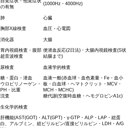
自覚症状・他覚症状
(1000Hz・4000Hz)
の有無
肺
心臓
胸部X線検査
血圧・心電図
消化器
大腸
胃内視鏡検査・腹部
便潜血反応(2日法)・大腸内視鏡検査(S状
超音波検査
結腸まで)
尿検査
血液学的検査
糖・蛋白・潜血
血液一般(赤血球・血色素量・Fe・血小
ウロビリノーゲン・
板・白血球・ヘマトクリット・MCV・
PH・比重
MCH・MCHC)
沈査
糖代謝(空腹時血糖・ヘモグロビンA1c)
生化学的検査
肝機能(AST(GOT)・ALT(GPT)・γ-GTP・ALP・LAP・総蛋
白、アルブミン、総ビリルビン/直接ビリルビン・LDH・A/G