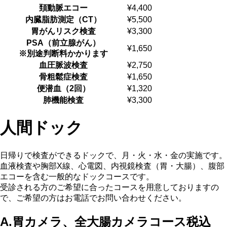
頚動脈エコー
¥4,400
内臓脂肪測定（CT）
¥5,500
胃がんリスク検査
¥3,300
PSA（前立腺がん）
¥1,650
※別途判断料かかります
⾎圧脈波検査
¥2,750
⾻粗鬆症検査
¥1,650
便潜血（2回）
¥1,320
肺機能検査
¥3,300
人間ドック
日帰りで検査ができるドックで、月・火・水・金の実施です。
血液検査や胸部X線、心電図、内視鏡検査（胃・大腸）、腹部
エコーを含む一般的なドックコースです。
受診される方のご希望に合ったコースを用意しておりますの
で、ご希望の方はお電話でお問い合わせください。
A.
胃カメラ、全大腸カメラコース
税込