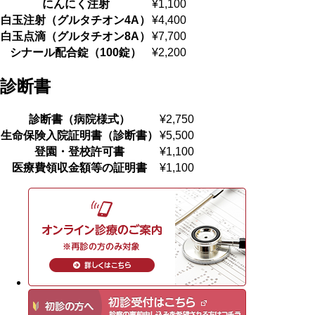
にんにく注射
¥1,100
⽩⽟注射（グルタチオン4A）
¥4,400
⽩⽟点滴（グルタチオン8A）
¥7,700
シナール配合錠（100錠）
¥2,200
診断書
診断書（病院様式）
¥2,750
⽣命保険⼊院証明書（診断書）
¥5,500
登園・登校許可書
¥1,100
医療費領収⾦額等の証明書
¥1,100