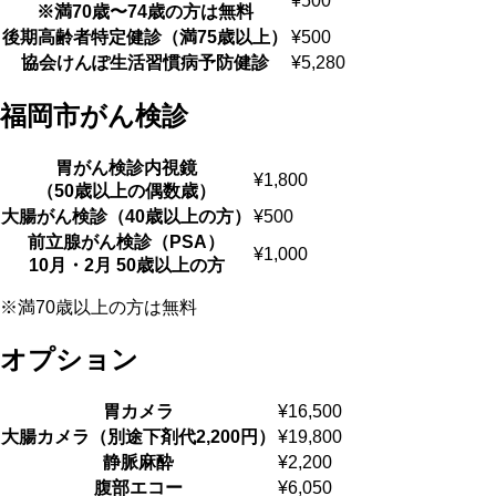
¥500
※満70歳〜74歳の⽅は無料
後期⾼齢者特定健診（満75歳以上）
¥500
協会けんぽ⽣活習慣病予防健診
¥5,280
福岡市がん検診
胃がん検診内視鏡
¥1,800
（50歳以上の偶数歳）
⼤腸がん検診（40歳以上の⽅）
¥500
前⽴腺がん検診（PSA）
¥1,000
10⽉・2⽉ 50歳以上の⽅
※満70歳以上の⽅は無料
オプション
胃カメラ
¥16,500
大腸カメラ（別途下剤代2,200円）
¥19,800
静脈⿇酔
¥2,200
腹部エコー
¥6,050