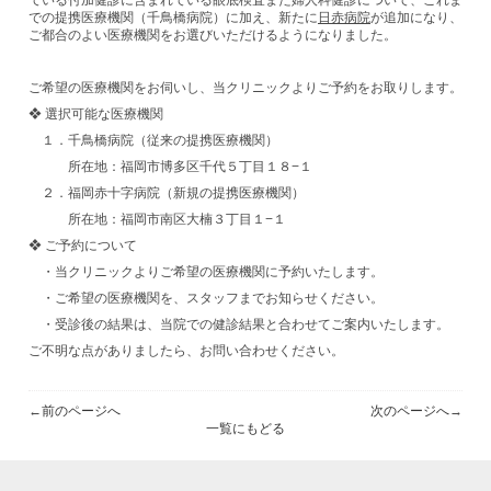
ている付加健診に含まれている
眼底検査また婦人科健診
について、これま
での提携医療機関（千鳥橋病院）に加え、新たに
日赤病院
が追加になり、
ご都合のよい医療機関をお選びいただけるようになりました。
ご希望の医療機関をお伺いし、
当クリニックよりご予約をお取りします。
❖ 選択可能な医療機関
１．千鳥橋病院（従来の提携医療機関）
所在地：福岡市博多区千代５丁目１８−１
２．福岡赤十字病院（新規の提携医療機関）
所在地：福岡市南区大楠３丁目１−１
❖ ご予約について
・
当クリニックよりご希望の医療機関に予約いたします。
・ご希望の医療機関を、スタッフまでお知らせください。
・受診後の結果は、当院での健診結果と合わせてご案内いたします。
ご不明な点がありましたら、お問い合わせください。
←
前のページへ
次のページへ
→
一覧にもどる